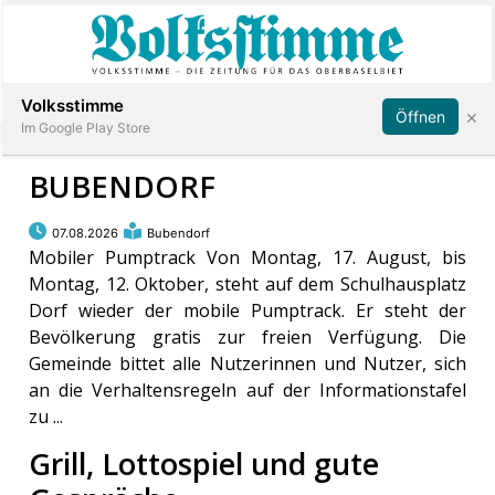
Abonnieren
Anmelden
Volksstimme
×
Öffnen
Im Google Play Store
BUBENDORF
Immobilien
07.08.2026
Bubendorf
Mobiler Pumptrack Von Montag, 17. August, bis
Montag, 12. Oktober, steht auf dem Schulhausplatz
Veranstaltungen
Dorf wieder der mobile Pumptrack. Er steht der
Bevölkerung gratis zur freien Verfügung. Die
Stellen
Gemeinde bittet alle Nutzerinnen und Nutzer, sich
an die Verhaltensregeln auf der Informationstafel
E-
zu ...
Paper
Grill, Lottospiel und gute
App