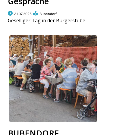
Gespräche
ort
31.07.2026
Bubendorf
Geselliger Tag in der Bürgerstube
en
Fussball
irk
shockey
stal
é
BUBENDORF