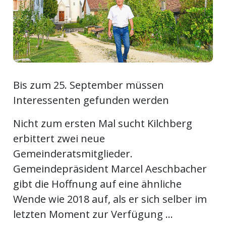
ort
en
Fussball
Bis zum 25. September müssen
Interessenten gefunden werden
irk
Nicht zum ersten Mal sucht Kilchberg
shockey
erbittert zwei neue
stal
Gemeinderatsmitglieder.
Gemeindepräsident Marcel Aeschbacher
gibt die Hoffnung auf eine ähnliche
é
Wende wie 2018 auf, als er sich selber im
letzten Moment zur Verfügung ...