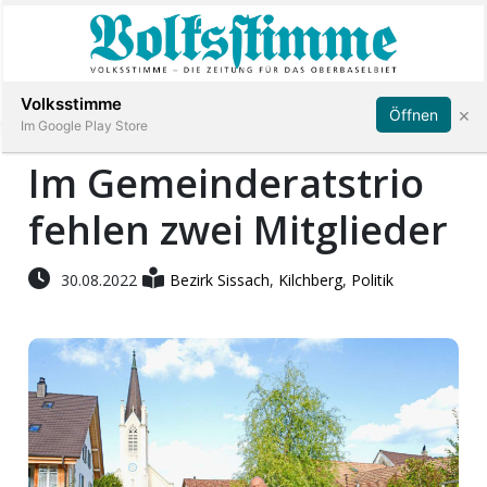
Abonnieren
Anmelden
Volksstimme
×
Öffnen
Im Google Play Store
Im Gemeinderatstrio
fehlen zwei Mitglieder
Immobilien
Veranstaltungen
30.08.2022
Bezirk Sissach
,
Kilchberg
,
Politik
Stellen
E-
Paper
App