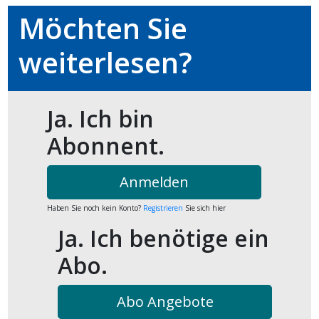
kalender
ks
Möchten Sie
weiterlesen?
Ja. Ich bin
en
Abonnent.
Anmelden
Haben Sie noch kein Konto?
Registrieren
Sie sich hier
Ja. Ich benötige ein
Abo.
Abo Angebote