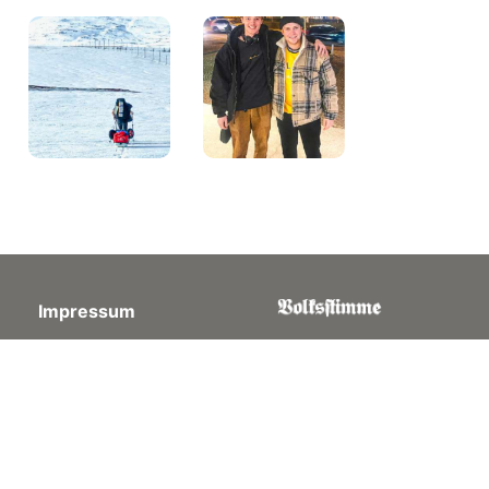
Impressum
Datenschutz
©
Schaub Medien AG «Volksstimme» ∣ Hauptstrasse
31-33 ∣ Postfach 73 ∣ 4450 Sissach ∣ Telefon 061 976
10 10