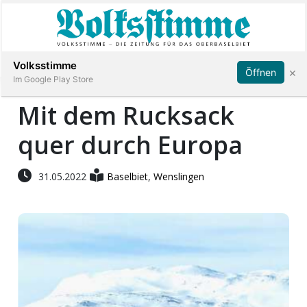
Abonnieren
Anmelden
Volksstimme
×
Öffnen
Im Google Play Store
Mit dem Rucksack
quer durch Europa
Immobilien
Veranstaltungen
31.05.2022
Baselbiet
,
Wenslingen
Stellen
E-
Paper
App