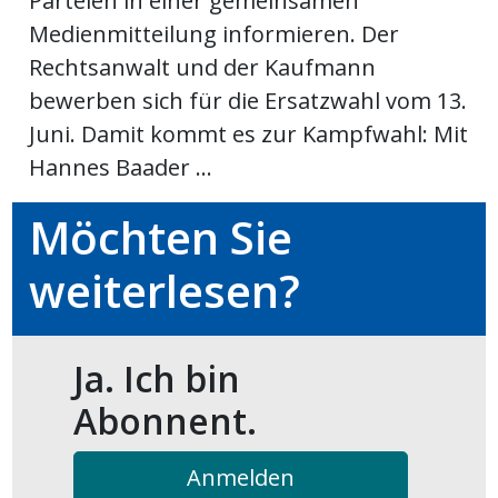
Parteien in einer gemeinsamen
Medienmitteilung informieren. Der
ort
Rechtsanwalt und der Kaufmann
bewerben sich für die Ersatzwahl vom 13.
en
Juni. Damit kommt es zur Kampfwahl: Mit
Hannes Baader ...
Fussball
Möchten Sie
irk
weiterlesen?
shockey
stal
Ja. Ich bin
é
Abonnent.
Anmelden