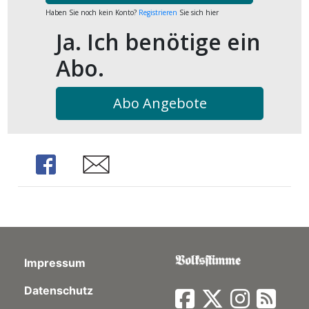
kalender
ks
Haben Sie noch kein Konto?
Registrieren
Sie sich hier
Ja. Ich benötige ein
Abo.
Abo Angebote
en
Share
Share
Impressum
Datenschutz