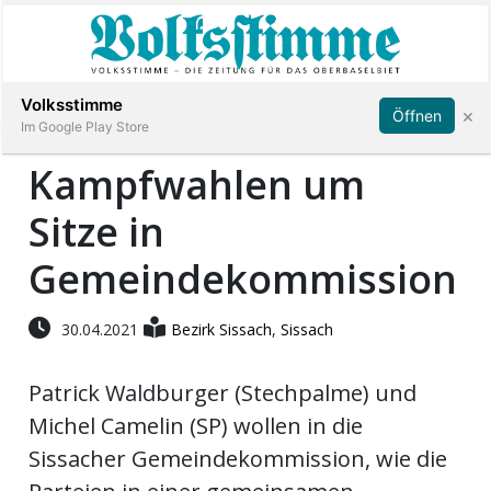
Abonnieren
Anmelden
Volksstimme
×
Öffnen
Im Google Play Store
Kampfwahlen um
Sitze in
Immobilien
Gemeindekommission
Veranstaltungen
30.04.2021
Bezirk Sissach
,
Sissach
Stellen
Patrick Waldburger (Stechpalme) und
E-
Michel Camelin (SP) wollen in die
Paper
Sissacher Gemeindekommission, wie die
App