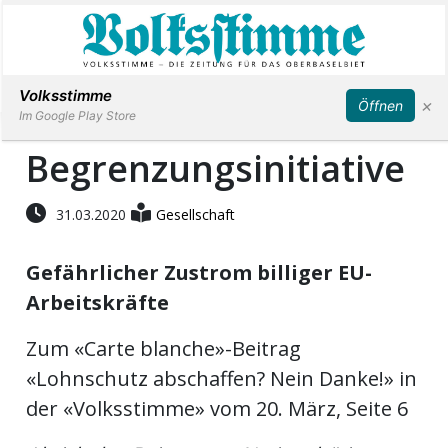
Abonnieren
Anmelden
Volksstimme
×
Öffnen
Im Google Play Store
Begrenzungsinitiative
Immobilien
31.03.2020
Gesellschaft
Veranstaltungen
Gefährlicher Zustrom billiger EU-
Arbeitskräfte
Stellen
Zum «Carte blanche»-Beitrag
E-
«Lohnschutz abschaffen? Nein Danke!» in
Paper
der «Volksstimme» vom 20. März, Seite 6
App