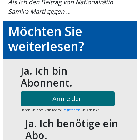
Als ich den Beitrag von Nationalrätin
ort
Samira Marti gegen ...
Möchten Sie
en
weiterlesen?
Fussball
Ja. Ich bin
irk
shockey
Abonnent.
stal
Anmelden
Haben Sie noch kein Konto?
Registrieren
Sie sich hier
é
Ja. Ich benötige ein
Abo.