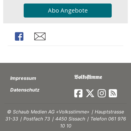
kalender
ks
Abo Angebote
Share
Share
en
Impressum
Datenschutz
©
Schaub Medien AG «Volksstimme» ∣ Hauptstrasse
31-33 ∣ Postfach 73 ∣ 4450 Sissach ∣ Telefon 061 976
10 10