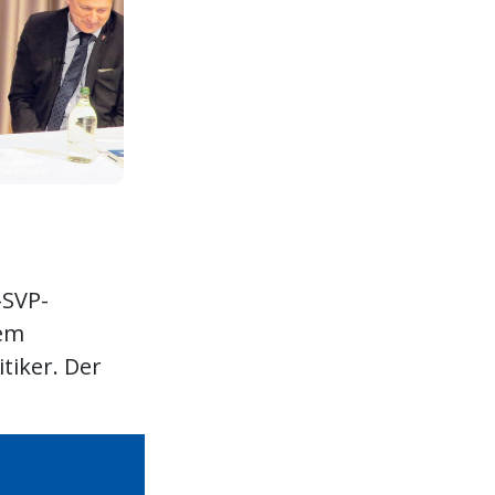
-SVP-
nem
tiker. Der