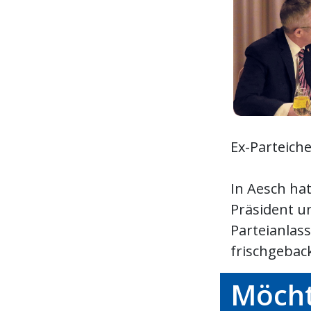
Ex-Parteiche
In Aesch hat
Präsident u
Parteianlas
frischgebac
Möcht