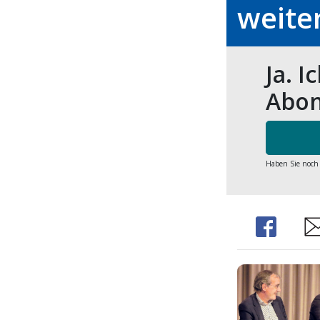
weite
Ja. I
Abon
Haben Sie noch
Share
Sh