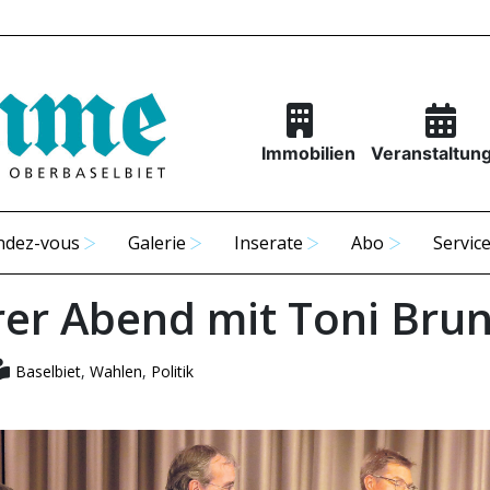
Immobilien
Veranstaltun
ndez-vous
Galerie
Inserate
Abo
Servic
rer Abend mit Toni Bru
Baselbiet
,
Wahlen
,
Politik