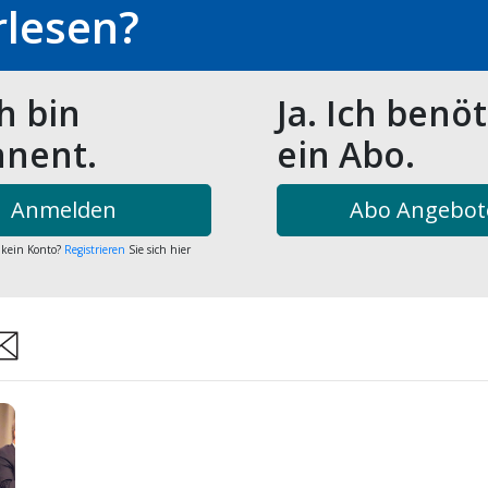
rlesen?
ch bin
Ja. Ich benö
nent.
ein Abo.
Anmelden
Abo Angebot
 kein Konto?
Registrieren
Sie sich hier
are