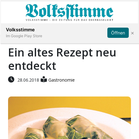
Abonnieren
Anmelden
Volksstimme
×
Öffnen
Im Google Play Store
Ein altes Rezept neu
entdeckt
Immobilien
Veranstaltungen
28.06.2018
Gastronomie
Stellen
E-
Paper
App