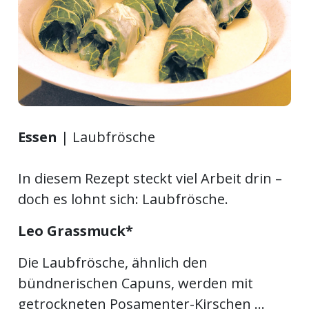
ort
en
Fussball
Essen
| Laubfrösche
irk
shockey
In diesem Rezept steckt viel Arbeit drin –
stal
doch es lohnt sich: Laubfrösche.
Leo Grassmuck*
é
Die Laubfrösche, ähnlich den
bündnerischen Capuns, werden mit
getrockneten Posamenter-Kirschen ...