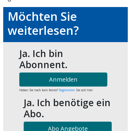
kalender
ks
Möchten Sie
weiterlesen?
en
Ja. Ich bin
Abonnent.
Anmelden
Haben Sie noch kein Konto?
Registrieren
Sie sich hier
Ja. Ich benötige ein
Abo.
Abo Angebote