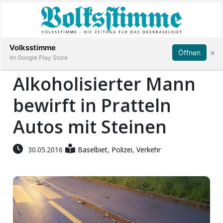
Abonnieren
Anmelden
Volksstimme
×
Öffnen
Im Google Play Store
Alkoholisierter Mann
bewirft in Pratteln
Immobilien
Autos mit Steinen
Veranstaltungen
30.05.2016
Baselbiet
,
Polizei
,
Verkehr
Stellen
E-
Paper
App