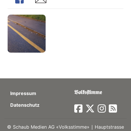
kalender
ks
en
Impressum
Datenschutz
©
Schaub Medien AG «Volksstimme» ∣ Hauptstrasse