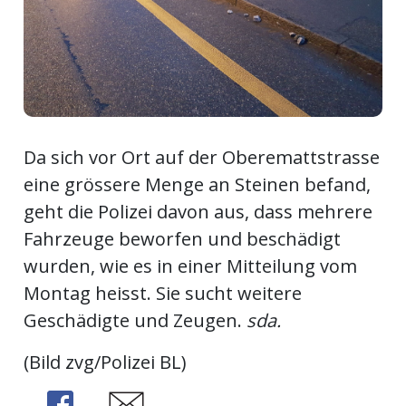
ort
en
Fussball
Da sich vor Ort auf der Oberemattstrasse
eine grössere Menge an Steinen befand,
irk
geht die Polizei davon aus, dass mehrere
shockey
Fahrzeuge beworfen und beschädigt
stal
wurden, wie es in einer Mitteilung vom
Montag heisst. Sie sucht weitere
Geschädigte und Zeugen.
sda.
é
(Bild zvg/Polizei BL)
Share
Share