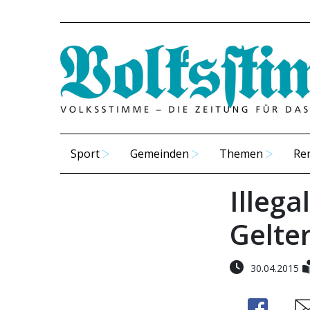
Sport
Gemeinden
Themen
Re
Illega
Gelte
30.04.2015
Share
Sh