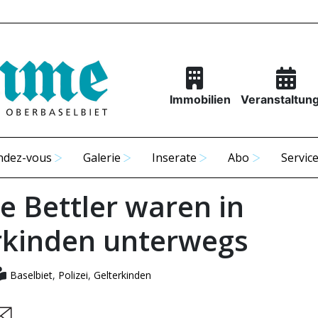
Immobilien
Veranstaltun
ndez-vous
Galerie
Inserate
Abo
Servic
le Bettler waren in
rkinden unterwegs
Baselbiet
,
Polizei
,
Gelterkinden
are