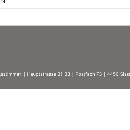
stimme» ∣ Hauptstrasse 31-33 ∣ Postfach 73 ∣ 4450 Sissa