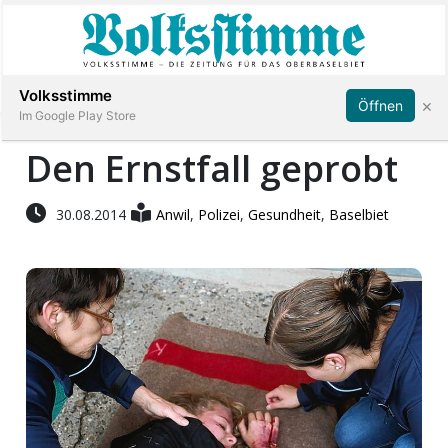
Abonnieren
Anmelden
Volksstimme
×
Öffnen
Im Google Play Store
Den Ernstfall geprobt
Immobilien
30.08.2014
Anwil
,
Polizei
,
Gesundheit
,
Baselbiet
Veranstaltungen
Stellen
E-
Paper
App