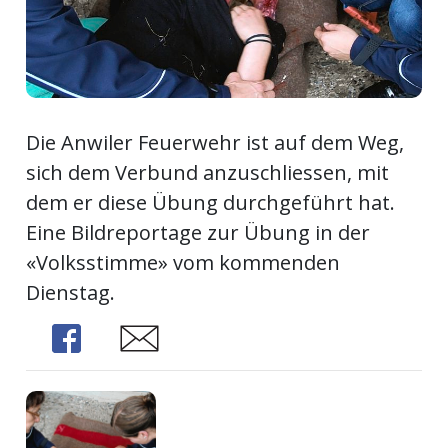
ort
en
Die Anwiler Feuerwehr ist auf dem Weg,
Fussball
sich dem Verbund anzuschliessen, mit
dem er diese Übung durchgeführt hat.
irk
Eine Bildreportage zur Übung in der
shockey
«Volksstimme» vom kommenden
stal
Dienstag.
Share
Share
é