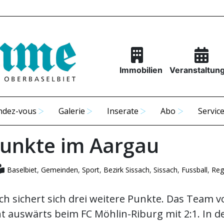
Immobilien
Veranstaltun
ndez-vous
Galerie
Inserate
Abo
Servic
Punkte im Aargau
Baselbiet
,
Gemeinden
,
Sport
,
Bezirk Sissach
,
Sissach
,
Fussball
,
Reg
ch sichert sich drei weitere Punkte. Das Team v
t auswärts beim FC Möhlin-Riburg mit 2:1. In de