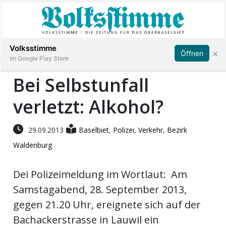
Abonnieren
Anmelden
Volksstimme
×
Öffnen
Im Google Play Store
Bei Selbstunfall
verletzt: Alkohol?
Immobilien
Veranstaltungen
29.09.2013
Baselbiet
,
Polizei
,
Verkehr
,
Bezirk
Waldenburg
Stellen
Dei Polizeimeldung im Wortlaut: Am
E-
Samstagabend, 28. September 2013,
Paper
gegen 21.20 Uhr, ereignete sich auf der
Bachackerstrasse in Lauwil ein
App