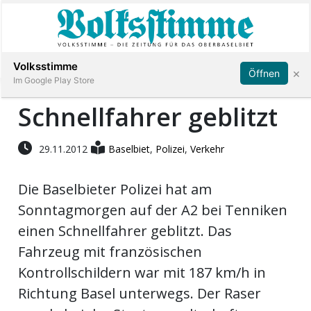
Abonnieren
Anmelden
Volksstimme
×
Öffnen
Im Google Play Store
Schnellfahrer geblitzt
Immobilien
29.11.2012
Baselbiet
,
Polizei
,
Verkehr
Veranstaltungen
Die Baselbieter Polizei hat am
Sonntagmorgen auf der A2 bei Tenniken
Stellen
einen Schnellfahrer geblitzt. Das
Fahrzeug mit französischen
E-
Kontrollschildern war mit 187 km/h in
Paper
Richtung Basel unterwegs. Der Raser
App