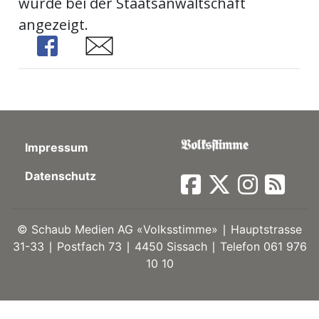
wurde bei der Staatsanwaltschaft
angezeigt.
ort
Share
Share
en
Fussball
Impressum
irk
Datenschutz
shockey
stal
©
Schaub Medien AG «Volksstimme» ∣ Hauptstrasse
31-33 ∣ Postfach 73 ∣ 4450 Sissach ∣ Telefon 061 976
é
10 10