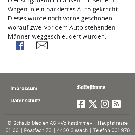
Dienstagabend in Lausen mit seinem
Wagen in ein parkiertes Auto gekracht.
ort
Dieses wurde nach vorne geschoben,
worauf zwei vor dem Auto stehenden
en
Männer weggeschleudert wurden.
Share
Share
Fussball
irk
shockey
stal
Impressum
Datenschutz
é
©
Schaub Medien AG «Volksstimme» ∣ Hauptstrasse
31-33 ∣ Postfach 73 ∣ 4450 Sissach ∣ Telefon 061 976