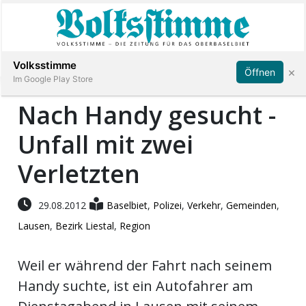
Abonnieren
Anmelden
Volksstimme
×
Öffnen
Im Google Play Store
Nach Handy gesucht -
Unfall mit zwei
Immobilien
Verletzten
Veranstaltungen
29.08.2012
Baselbiet
,
Polizei
,
Verkehr
,
Gemeinden
,
Stellen
Lausen
,
Bezirk Liestal
,
Region
E-
Weil er während der Fahrt nach seinem
Paper
Handy suchte, ist ein Autofahrer am
App