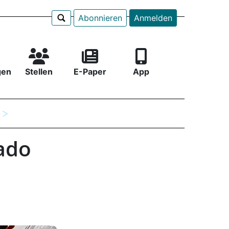
Abonnieren
Anmelden
gen
Stellen
E-Paper
App
e
ado