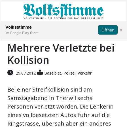
Abonnieren
Anmelden
Volksstimme
×
Öffnen
Im Google Play Store
Mehrere Verletzte bei
Kollision
Immobilien
Veranstaltungen
29.07.2012
Baselbiet
,
Polizei
,
Verkehr
Bei einer Streifkollision sind am
Stellen
Samstagabend in Therwil sechs
E-
Personen verletzt worden. Die Lenkerin
Paper
eines vollbesetzten Autos fuhr auf die
Ringstrasse, übersah aber ein anderes
App