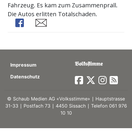
Fahrzeug. Es kam zum Zusammenprall.
ort
Die Autos erlitten Totalschaden.
Share
Share
en
Fussball
Impressum
irk
shockey
Datenschutz
stal
©
Schaub Medien AG «Volksstimme» ∣ Hauptstrasse
31-33 ∣ Postfach 73 ∣ 4450 Sissach ∣ Telefon 061 976
é
10 10