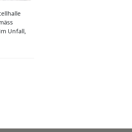
ellhalle
emäss
im Unfall,