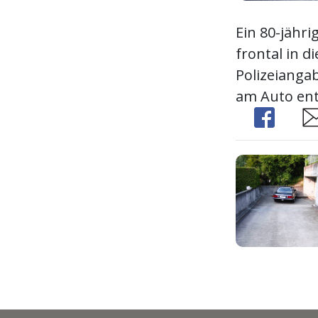
Ein 80-jähri
frontal in d
Polizeiangab
am Auto ent
Share
Sh