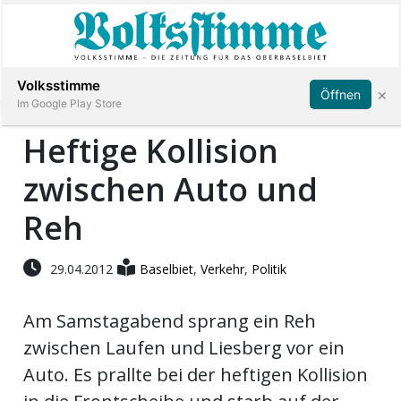
Abonnieren
Anmelden
Volksstimme
×
Öffnen
Im Google Play Store
Heftige Kollision
zwischen Auto und
Immobilien
Reh
Veranstaltungen
29.04.2012
Baselbiet
,
Verkehr
,
Politik
Stellen
Am Samstagabend sprang ein Reh
E-
zwischen Laufen und Liesberg vor ein
Paper
Auto. Es prallte bei der heftigen Kollision
App