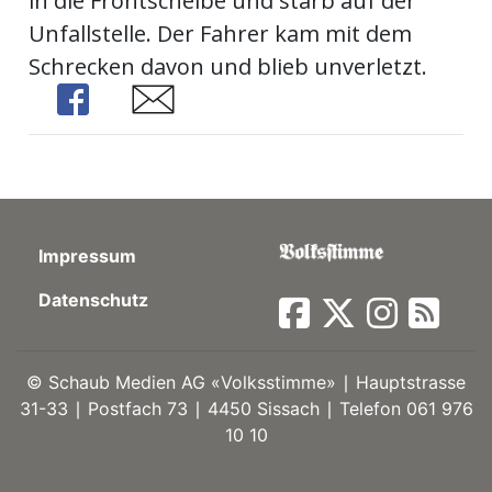
in die Frontscheibe und starb auf der
Unfallstelle. Der Fahrer kam mit dem
ort
Schrecken davon und blieb unverletzt.
Share
Share
en
Fussball
irk
Impressum
shockey
Datenschutz
stal
©
Schaub Medien AG «Volksstimme» ∣ Hauptstrasse
é
31-33 ∣ Postfach 73 ∣ 4450 Sissach ∣ Telefon 061 976
10 10