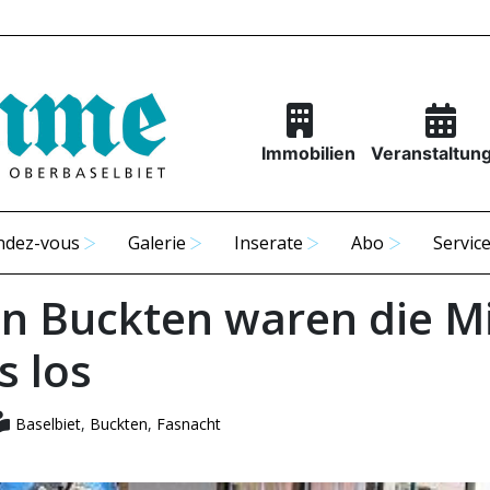
Immobilien
Veranstaltun
ndez-vous
Galerie
Inserate
Abo
Servic
in Buckten waren die Mi
s los
Baselbiet
,
Buckten
,
Fasnacht