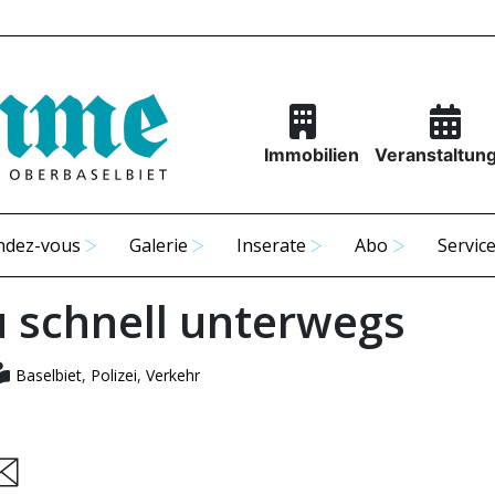
Immobilien
Veranstaltun
ndez-vous
Galerie
Inserate
Abo
Servic
u schnell unterwegs
Baselbiet
,
Polizei
,
Verkehr
are