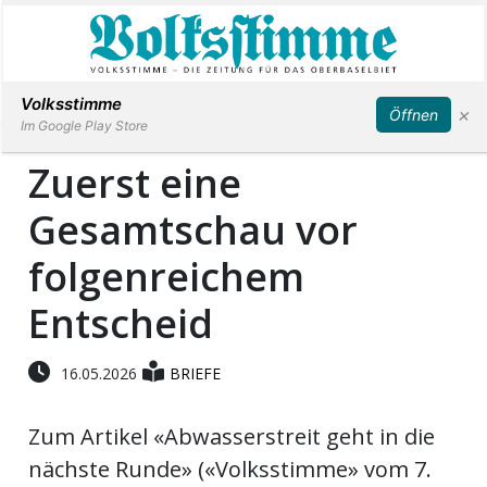
Abonnieren
Anmelden
Volksstimme
×
Öffnen
Im Google Play Store
Zuerst eine
Gesamtschau vor
Immobilien
folgenreichem
Veranstaltungen
Entscheid
Stellen
16.05.2026
BRIEFE
E-
Paper
Zum Artikel «Abwasserstreit geht in die
nächste Runde» («Volksstimme» vom 7.
App