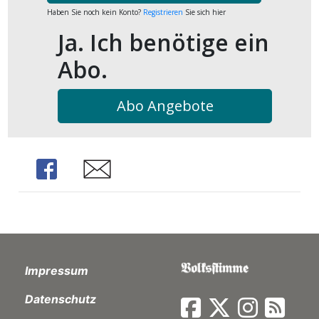
kalender
ks
Haben Sie noch kein Konto?
Registrieren
Sie sich hier
Ja. Ich benötige ein
Abo.
Abo Angebote
en
Share
Share
Impressum
Datenschutz