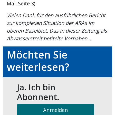
Mai, Seite 3).
ort
Vielen Dank für den ausführlichen Bericht
zur komplexen Situation der ARAs im
en
oberen Baselbiet. Das in dieser Zeitung als
Abwasserstreit betitelte Vorhaben ...
Fussball
Möchten Sie
irk
weiterlesen?
shockey
stal
Ja. Ich bin
é
Abonnent.
Anmelden