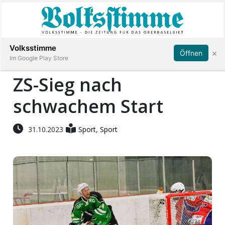
Abonnieren
Anmelden
Volksstimme
×
Öffnen
Im Google Play Store
ZS-Sieg nach
schwachem Start
Immobilien
Veranstaltungen
31.10.2023
Sport
,
Sport
Stellen
E-
Paper
App