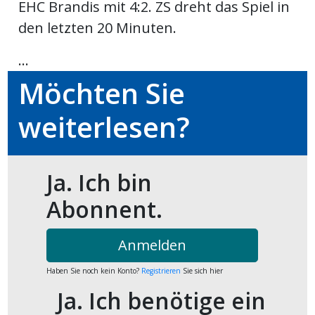
EHC Brandis mit 4:2. ZS dreht das Spiel in
kalender
ks
den letzten 20 Minuten.
...
Möchten Sie
en
weiterlesen?
Ja. Ich bin
Abonnent.
Anmelden
Haben Sie noch kein Konto?
Registrieren
Sie sich hier
Ja. Ich benötige ein