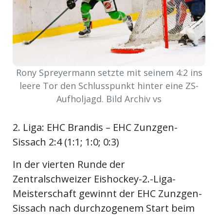
ort
en
Rony Spreyermann setzte mit seinem 4:2 ins
Fussball
leere Tor den Schlusspunkt hinter eine ZS-
Aufholjagd. Bild Archiv vs
irk
shockey
2. Liga: EHC Brandis – EHC Zunzgen-
stal
Sissach 2:4 (1:1; 1:0; 0:3)
In der vierten Runde der
Zentralschweizer Eishockey-2.-Liga-
é
Meisterschaft gewinnt der EHC Zunzgen-
Sissach nach durchzogenem Start beim