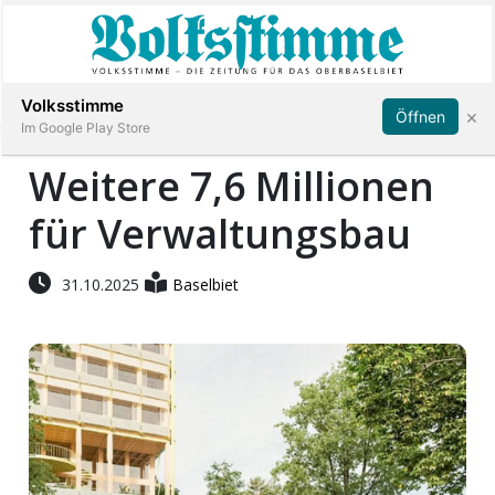
Abonnieren
Anmelden
Volksstimme
×
Öffnen
Im Google Play Store
Weitere 7,6 Millionen
für Verwaltungsbau
Immobilien
Veranstaltungen
31.10.2025
Baselbiet
Stellen
E-
Paper
App