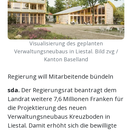
ort
en
Visualisierung des geplanten
Fussball
Verwaltungsneubaus in Liestal. Bild zvg /
Kanton Baselland
irk
shockey
Regierung will Mitarbeitende bündeln
stal
sda.
Der Regierungsrat beantragt dem
Landrat weitere 7,6 Millionen Franken für
die Projektierung des neuen
é
Verwaltungsneubaus Kreuzboden in
Liestal. Damit erhöht sich die bewilligte