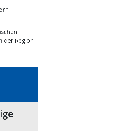
ern
ischen
n der Region
tige