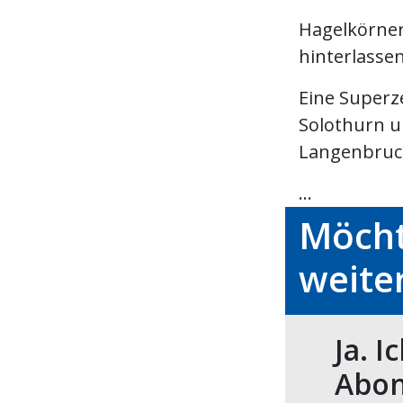
Hagelkörner
hinterlasse
Eine Superz
Solothurn u
Langenbruck
...
Möcht
weite
Ja. I
Abon