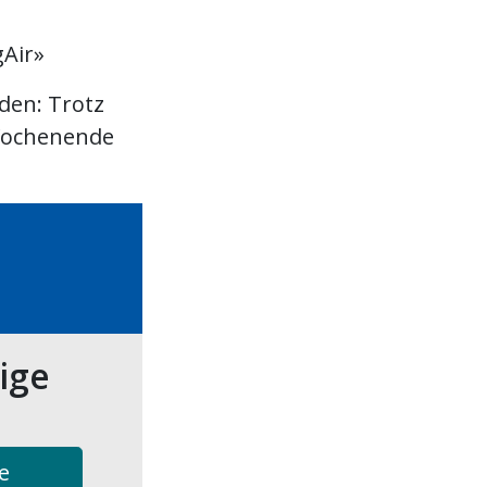
gAir»
den: Trotz
 Wochenende
tige
e