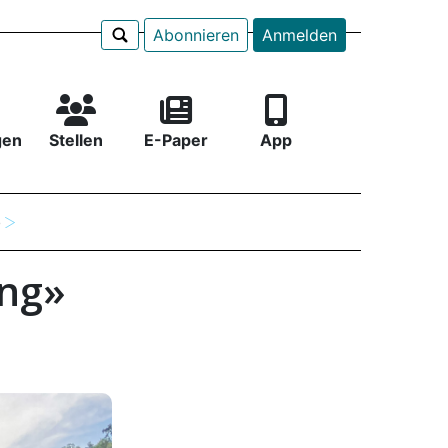
Abonnieren
Anmelden
gen
Stellen
E-Paper
App
e
äng»