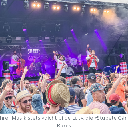
hrer Musik stets «dicht bi de Lüt»: die «Stubete Gäng
Bures