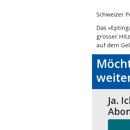
Schweizer P
Das «Epting
grosser Hit
auf dem Gelä
Möcht
weite
Ja. I
Abon