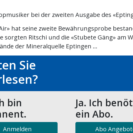
opmusiker bei der zweiten Ausgabe des «Eptin
Air» hat seine zweite Bewährungsprobe bestan
ze sorgten Ritschi und die «Stubete Gäng» am
nde der Mineralquelle Eptingen ...
en Sie
rlesen?
ch bin
Ja. Ich benö
nent.
ein Abo.
Anmelden
Abo Angebot