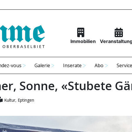
Immobilien
Veranstaltun
ndez-vous
Galerie
Inserate
Abo
Servic
r, Sonne, «Stubete G
Kultur
,
Eptingen