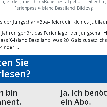
lager der Jungschar «Boa» Liestal gehört seit zehn
Ferienpass X-Island Baselland. Bild zvg
s der Jungschar «Boa» feiert ein kleines Jubilä
 Jahren gehört das Ferienlager der Jungschar «
ass X-Island Baselland. Was 2016 als zusätzlic
inder ...
en Sie
rlesen?
ch bin
Ja. Ich benö
nent.
ein Abo.