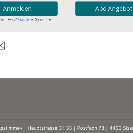
Anmelden
Abo Angebot
 kein Konto?
Registrieren
Sie sich hier
are
stimme» ∣ Hauptstrasse 31-33 ∣ Postfach 73 ∣ 4450 Sissa