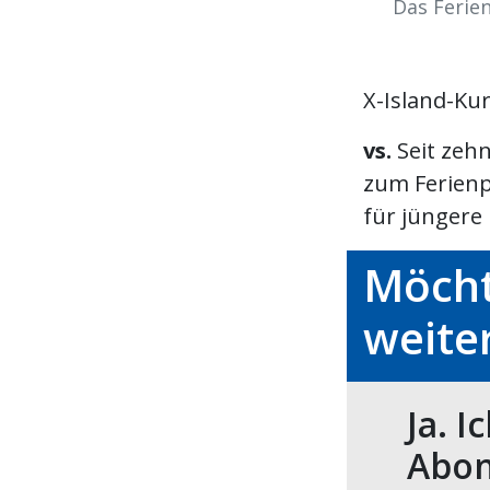
Das Ferien
X-Island-Kur
vs.
Seit zehn
zum Ferienp
für jüngere K
Möcht
weite
Ja. I
Abon