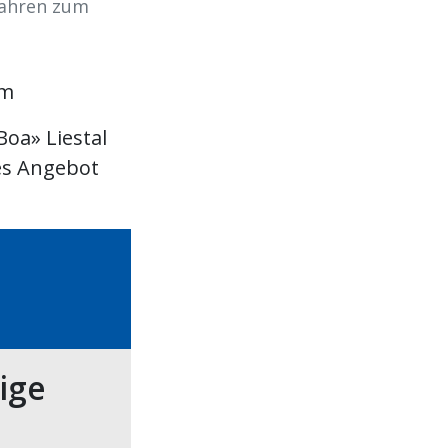
 Jahren zum
um
Boa» Liestal
hes Angebot
tige