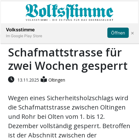
Abonnieren
Anmelden
Volksstimme
×
Öffnen
Im Google Play Store
Schafmattstrasse für
zwei Wochen gesperrt
Immobilien
Veranstaltungen
13.11.2025
Oltingen
Wegen eines Sicherheitsholzschlags wird
Stellen
die Schafmattstrasse zwischen Oltingen
E-
und Rohr bei Olten vom 1. bis 12.
Paper
Dezember vollständig gesperrt. Betroffen
ist der Abschnitt zwischen der
App