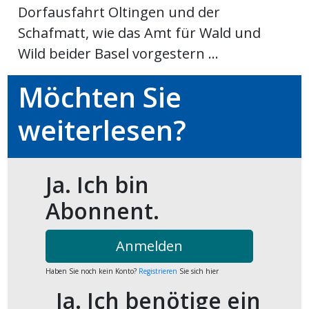
Dorfausfahrt Oltingen und der
ort
Schafmatt, wie das Amt für Wald und
Wild beider Basel vorgestern ...
en
Möchten Sie
Fussball
weiterlesen?
irk
shockey
Ja. Ich bin
stal
Abonnent.
Anmelden
é
Haben Sie noch kein Konto?
Registrieren
Sie sich hier
Ja. Ich benötige ein