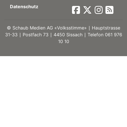
Datenschutz
ort
©
Schaub Medien AG «Volksstimme» ∣ Hauptstrasse
en
31-33 ∣ Postfach 73 ∣ 4450 Sissach ∣ Telefon 061 976
10 10
Fussball
irk
shockey
stal
é