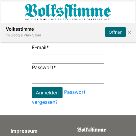
Abonnieren
Anmelden
Volksstimme
×
Öffnen
Im Google Play Store
E-mail
*
Immobilien
Passwort
*
Veranstaltungen
Passwort
Stellen
vergessen?
E-
Paper
Impressum
App