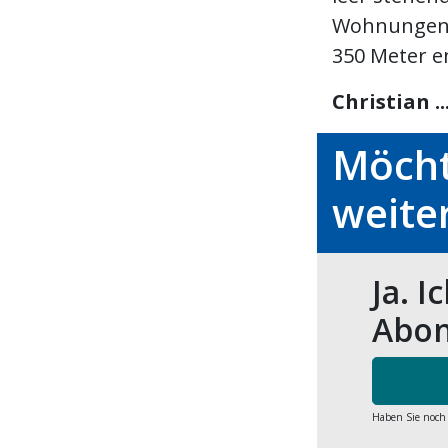
Wohnungen f
350 Meter e
Christian ..
Möcht
weite
Ja. I
Abon
Haben Sie noch