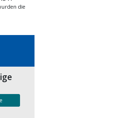
wurden die
tige
e