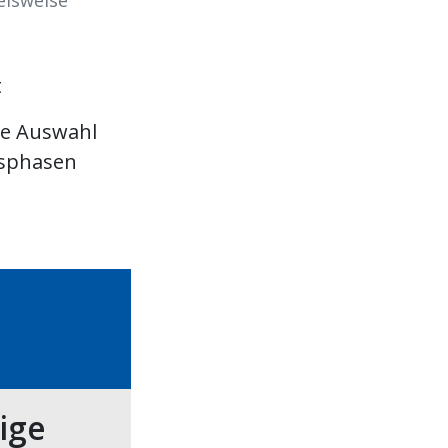
elsweise
t
ine Auswahl
tsphasen
tige