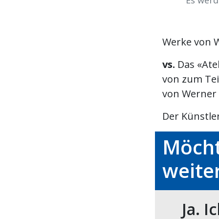
Es werd
Werke von W
vs.
Das «Ate
von zum Tei
von Werner 
Der Künstler
Möcht
weite
Ja. I