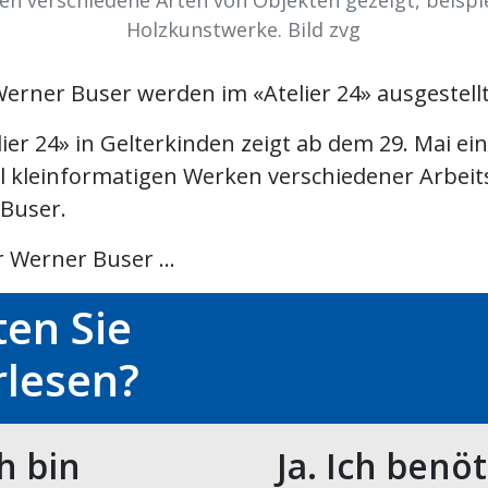
en verschiedene Arten von Objekten gezeigt, beispi
Holzkunstwerke. Bild zvg
erner Buser werden im «Atelier 24» ausgestell
lier 24» in Gelterkinden zeigt ab dem 29. Mai e
l kleinformatigen Werken verschiedener Arbei
Buser.
 Werner Buser ...
en Sie
rlesen?
ch bin
Ja. Ich benö