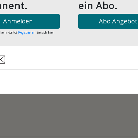
nent.
ein Abo.
Anmelden
Abo Angebot
 kein Konto?
Registrieren
Sie sich hier
are