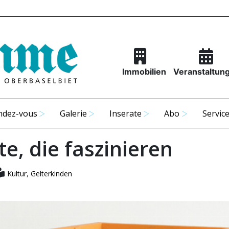
Immobilien
Veranstaltun
ndez-vous
Galerie
Inserate
Abo
Servic
e, die faszinieren
Kultur
,
Gelterkinden