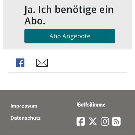
kalender
ks
Ja. Ich benötige ein
Abo.
Abo Angebote
en
Share
Share
Impressum
Datenschutz