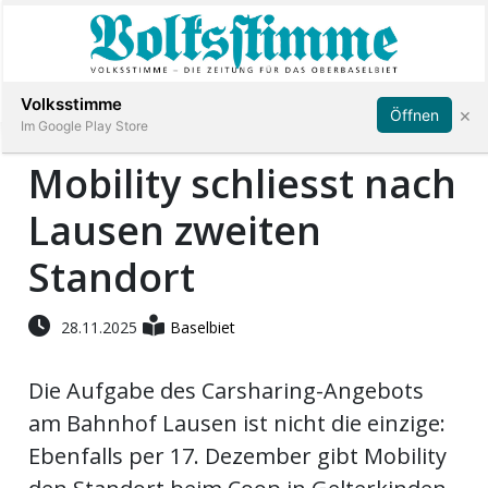
Abonnieren
Anmelden
Volksstimme
×
Öffnen
Im Google Play Store
Mobility schliesst nach
Lausen zweiten
Immobilien
Standort
Veranstaltungen
28.11.2025
Baselbiet
Stellen
Die Aufgabe des Carsharing-Angebots
E-
am Bahnhof Lausen ist nicht die einzige:
Paper
Ebenfalls per 17. Dezember gibt Mobility
App