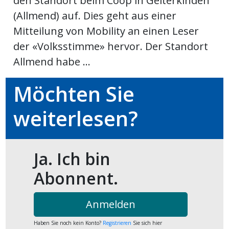
den Standort beim Coop in Gelterkinden
(Allmend) auf. Dies geht aus einer
ort
Mitteilung von Mobility an einen Leser
der «Volksstimme» hervor. Der Standort
en
Allmend habe ...
Fussball
Möchten Sie
weiterlesen?
irk
shockey
stal
Ja. Ich bin
Abonnent.
é
Anmelden
Haben Sie noch kein Konto?
Registrieren
Sie sich hier