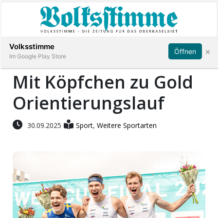
Abonnieren
Anmelden
Volksstimme
×
Öffnen
Im Google Play Store
Mit Köpfchen zu Gold
Orientierungslauf
Immobilien
Veranstaltungen
30.09.2025
Sport
,
Weitere Sportarten
Stellen
E-
Paper
App