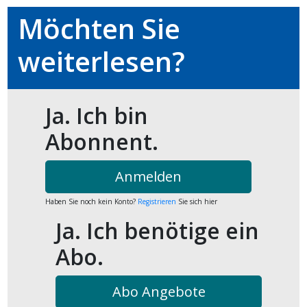
kalender
ks
Möchten Sie
weiterlesen?
Ja. Ich bin
en
Abonnent.
Anmelden
Haben Sie noch kein Konto?
Registrieren
Sie sich hier
Ja. Ich benötige ein
Abo.
Abo Angebote