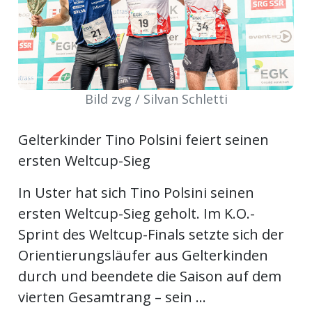
ort
en
Bild zvg / Silvan Schletti
Fussball
Gelterkinder Tino Polsini feiert seinen
irk
ersten Weltcup-Sieg
shockey
In Uster hat sich Tino Polsini seinen
stal
ersten Weltcup-Sieg geholt. Im K.O.-
Sprint des Weltcup-Finals setzte sich der
Orientierungsläufer aus Gelterkinden
é
durch und beendete die Saison auf dem
vierten Gesamtrang – sein ...