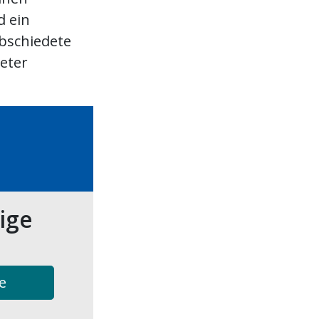
d ein
bschiedete
ieter
tige
e