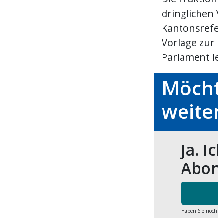
dringlichen 
Kantonsref
Vorlage zur
Parlament le
Möcht
weite
Ja. I
Abon
Haben Sie noch