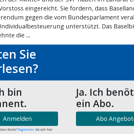
Vorstoss eingereicht. Sie fordern, dass Basellan
erendum gegen die vom Bundesparlament vera
 Individualbesteuerung unterstützt. Das Baselb
hnte die ...
en Sie
rlesen?
ch bin
Ja. Ich benö
nent.
ein Abo.
Anmelden
Abo Angebot
 kein Konto?
Registrieren
Sie sich hier