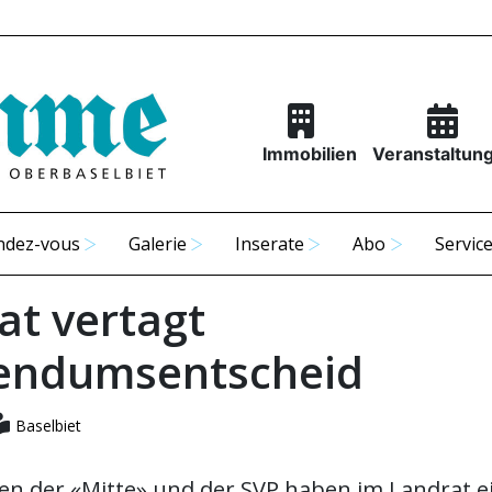
Immobilien
Veranstaltun
ndez-vous
Galerie
Inserate
Abo
Servic
at vertagt
endumsentscheid
Baselbiet
nen der «Mitte» und der SVP haben im Landrat e