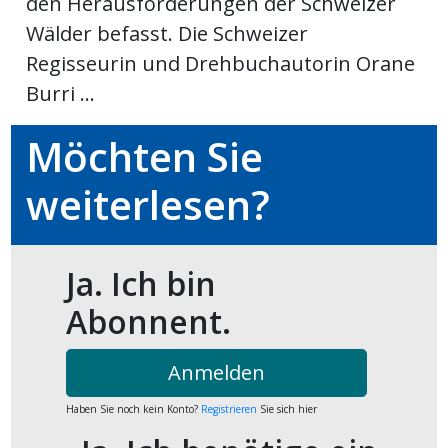
den Herausforderungen der Schweizer
Wälder befasst. Die Schweizer
ort
Regisseurin und Drehbuchautorin Orane
Burri ...
en
Möchten Sie
Fussball
weiterlesen?
irk
shockey
Ja. Ich bin
stal
Abonnent.
é
Anmelden
Haben Sie noch kein Konto?
Registrieren
Sie sich hier