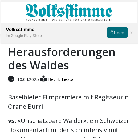
Abonnieren
Anmelden
Volksstimme
×
Öffnen
Im Google Play Store
Herausforderungen
des Waldes
Immobilien
Veranstaltungen
10.04.2025
Bezirk Liestal
Baselbieter Filmpremiere mit Regisseurin
Stellen
Orane Burri
E-
vs.
«Unschätzbare Wälder», ein Schweizer
Paper
Dokumentarfilm, der sich intensiv mit
App