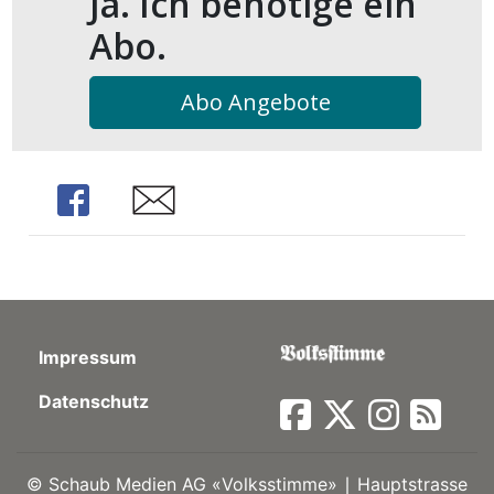
Ja. Ich benötige ein
kalender
ks
Abo.
Abo Angebote
en
Share
Share
Impressum
Datenschutz
©
Schaub Medien AG «Volksstimme» ∣ Hauptstrasse