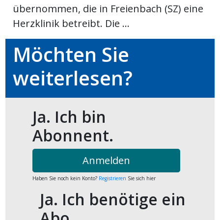
übernommen, die in Freienbach (SZ) eine
ort
Herzklinik betreibt. Die ...
Möchten Sie
en
weiterlesen?
Fussball
irk
Ja. Ich bin
shockey
Abonnent.
stal
Anmelden
é
Haben Sie noch kein Konto?
Registrieren
Sie sich hier
Ja. Ich benötige ein
Abo.