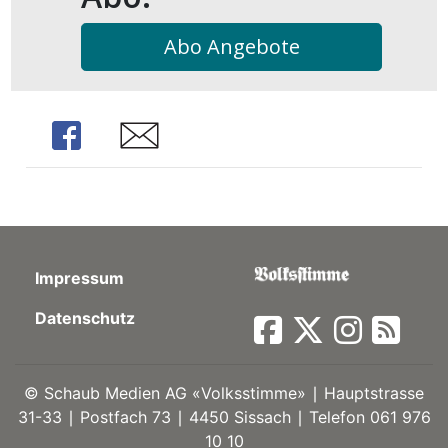
kalender
ks
Abo Angebote
Share
Share
en
Impressum
Datenschutz
©
Schaub Medien AG «Volksstimme» ∣ Hauptstrasse
31-33 ∣ Postfach 73 ∣ 4450 Sissach ∣ Telefon 061 976
10 10