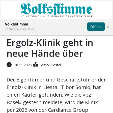
Abonnieren
Anmelden
Volksstimme
×
Öffnen
Im Google Play Store
Ergolz-Klinik geht in
neue Hände über
Immobilien
Veranstaltungen
28.11.2025
Bezirk Liestal
Der Eigentümer und Geschäftsführer der
Stellen
Ergolz-Klinik in Liestal, Tibor Somlo, hat
E-
einen Käufer gefunden. Wie die «bz
Paper
Basel» gestern meldete, wird die Klinik
per 2026 von der Cardiance Group
App