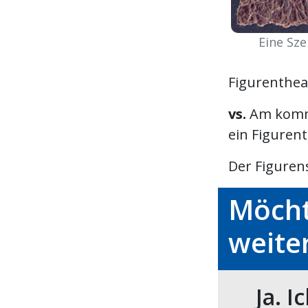
Eine Sze
Figurenthea
vs.
Am komm
ein Figurent
Der Figurens
Möcht
weite
Ja. I