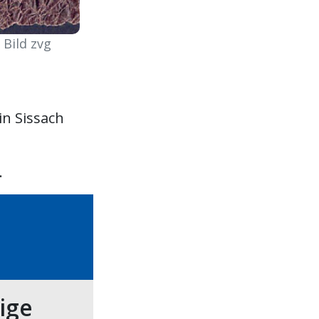
 Bild zvg
n Sissach
.
tige