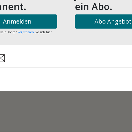
nent.
ein Abo.
Anmelden
Abo Angebot
 kein Konto?
Registrieren
Sie sich hier
are