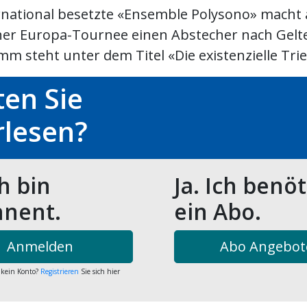
rnational besetzte «Ensemble Polysono» macht 
iner Europa-Tournee einen Abstecher nach Gelt
m steht unter dem Titel «Die existenzielle Trieb
en Sie
rlesen?
ch bin
Ja. Ich benö
nent.
ein Abo.
Anmelden
Abo Angebot
 kein Konto?
Registrieren
Sie sich hier