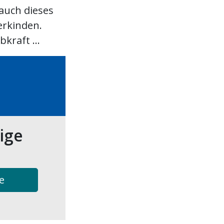
auch dieses
erkinden.
kraft ...
tige
e