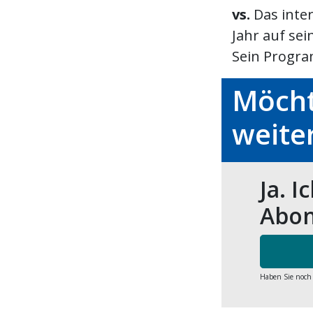
vs.
Das inte
Jahr auf se
Sein Program
Möcht
weite
Ja. I
Abon
Haben Sie noch