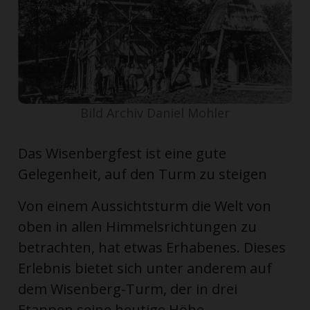
ort
en
Fussball
Bild Archiv Daniel Mohler
Das Wisenbergfest ist eine gute
irk
Gelegenheit, auf den Turm zu steigen
shockey
stal
Von einem Aussichtsturm die Welt von
oben in allen Himmelsrichtungen zu
betrachten, hat etwas Erhabenes. Dieses
é
Erlebnis bietet sich unter anderem auf
dem Wisenberg-Turm, der in drei
Etappen seine heutige Höhe ...