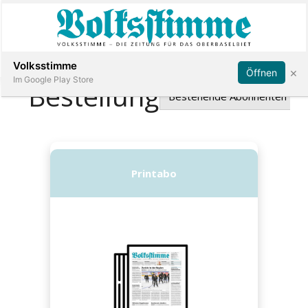
Abonnieren
Anmelden
Volksstimme
×
Öffnen
Im Google Play Store
Immobilien
Veranstaltungen
Stellen
E-
Paper
App