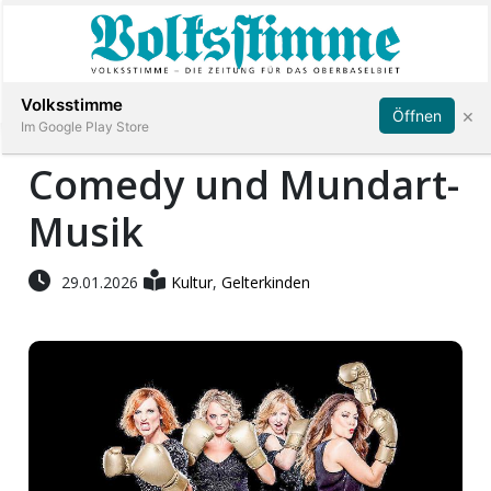
Abonnieren
Anmelden
Volksstimme
×
Öffnen
Im Google Play Store
Comedy und Mundart-
Musik
Immobilien
Veranstaltungen
29.01.2026
Kultur
,
Gelterkinden
Stellen
E-
Paper
App