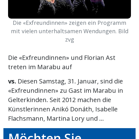
ort
Die «Exfreundinnen» zeigen ein Programm
mit vielen unterhaltsamen Wendungen. Bild
en
zvg
Fussball
Die «Exfreundinnen» und Florian Ast
treten im Marabu auf
irk
shockey
vs.
Diesen Samstag, 31. Januar, sind die
stal
«Exfreundinnen» zu Gast im Marabu in
Gelterkinden. Seit 2012 machen die
Künstlerinnen Anikó Donáth, Isabelle
é
Flachsmann, Martina Lory und ...
Möchten Sie