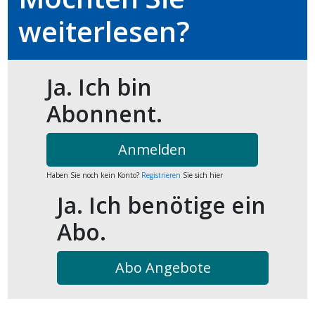
kalender
ks
weiterlesen?
Ja. Ich bin
Abonnent.
en
Anmelden
Haben Sie noch kein Konto?
Registrieren
Sie sich hier
Ja. Ich benötige ein
Abo.
Abo Angebote