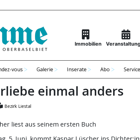
Immobilien
Veranstaltun
ndez-vous
Galerie
Inserate
Abo
Servic
rliebe einmal anders
Bezirk Liestal
her liest aus seinem ersten Buch
g, 5. Juni, kommt Kaspar Lüscher ins Dichter:i