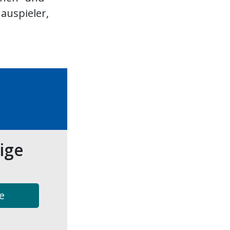
auspieler,
tige
e