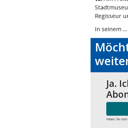
Stadtmuseum
Regisseur u
In seinem ...
Möcht
weite
Ja. I
Abon
Haben Sie noch