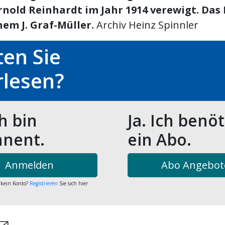
rnold Reinhardt im Jahr 1914 verewigt. Das
em J. Graf-Müller.
Archiv Heinz Spinnler
en Sie
rlesen?
ch bin
Ja. Ich benö
nent.
ein Abo.
Anmelden
Abo Angebot
 kein Konto?
Registrieren
Sie sich hier