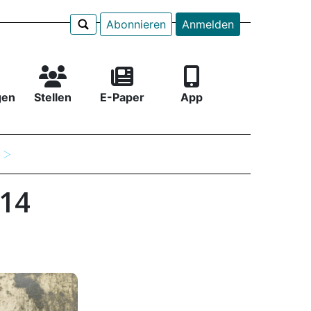
Abonnieren
Anmelden
gen
Stellen
E-Paper
App
e
914