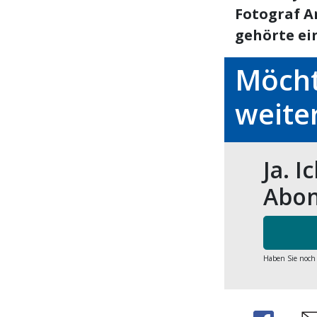
Fotograf A
gehörte ein
Möcht
weite
Ja. I
Abon
Haben Sie noch