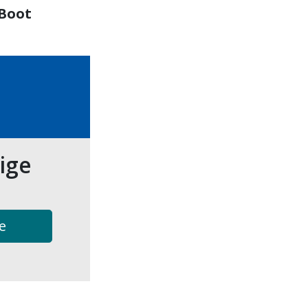
 Boot
tige
e