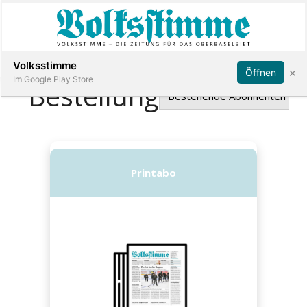
Abonnieren
Anmelden
Volksstimme
×
Öffnen
Im Google Play Store
Immobilien
Veranstaltungen
Stellen
E-
Paper
App