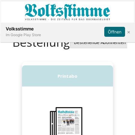
Abonnieren
Anmelden
Volksstimme
×
Öffnen
Im Google Play Store
Immobilien
Veranstaltungen
Stellen
E-
Paper
App