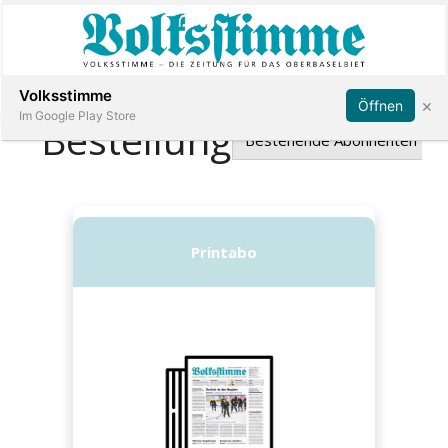
Abonnieren
Anmelden
Volksstimme
×
Öffnen
Im Google Play Store
Immobilien
Veranstaltungen
Stellen
E-
Paper
App