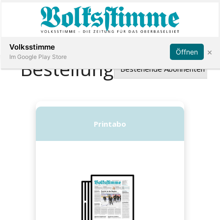
Abonnieren
Anmelden
Volksstimme
×
Öffnen
Im Google Play Store
Immobilien
Veranstaltungen
Stellen
E-
Paper
App