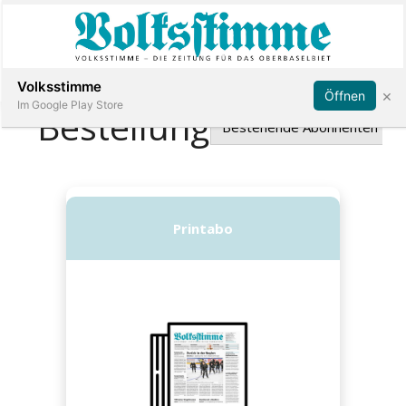
Abonnieren
Anmelden
Volksstimme
×
Öffnen
Im Google Play Store
Immobilien
Veranstaltungen
Stellen
E-
Paper
App