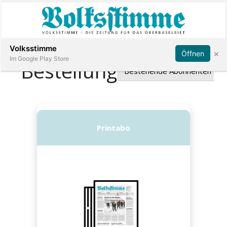
Abonnieren
Anmelden
Volksstimme
×
Öffnen
Im Google Play Store
Immobilien
Veranstaltungen
Stellen
E-
Paper
App