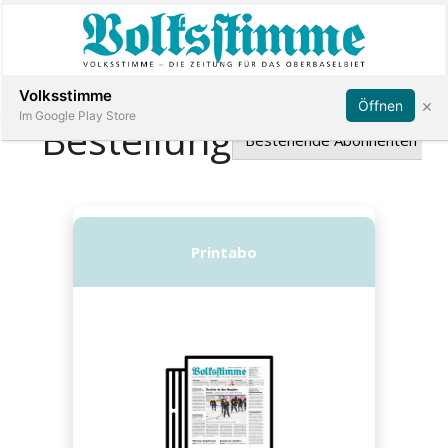
Abonnieren
Anmelden
Volksstimme
×
Öffnen
Im Google Play Store
Immobilien
Veranstaltungen
Stellen
E-
Paper
App