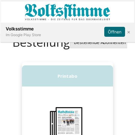
Abonnieren
Anmelden
Volksstimme
×
Öffnen
Im Google Play Store
Immobilien
Veranstaltungen
Stellen
E-
Paper
App